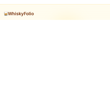
WhiskyFolio
日本のウイスキー蒸留所に関する情報を集めたサイトです。 ウイ
スキー愛好家のためのコミュニティを目指しています。
サイトマップ
ホーム
蒸留所リスト
ニュース
情報提供
お問い合わせ
当サイトに関するお問い合わせやフィードバックは以下のリンク
からお願いします。
お問い合わせフォーム