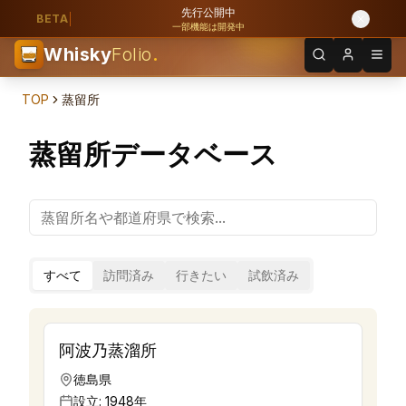
先行公開中
BETA
一部機能は開発中
Whisky
Folio
.
TOP
蒸留所
蒸留所データベース
すべて
訪問済み
行きたい
試飲済み
阿波乃蒸溜所
徳島県
設立:
1948年