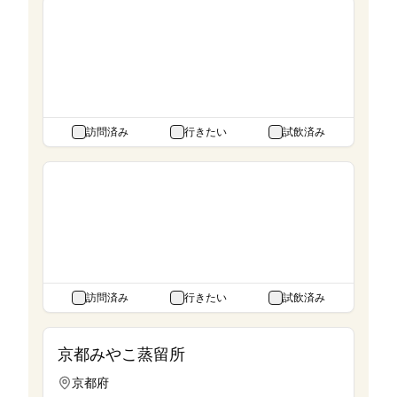
久住蒸溜所
大分県
設立:
1992年
所有:
津崎商事
訪問済み
行きたい
試飲済み
井川蒸溜所
静岡県
設立:
2020年
所有:
十山
訪問済み
行きたい
試飲済み
京都みやこ蒸留所
京都府