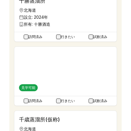
十勝蒸溜所
北海道
設立:
2024年
所有:
十勝酒造
訪問済み
行きたい
試飲済み
千代むすび境港蒸留所
鳥取県
設立:
1954年
所有:
千代むすび酒造株式会社
見学可能
訪問済み
行きたい
試飲済み
千歳蒸溜所(仮称)
北海道