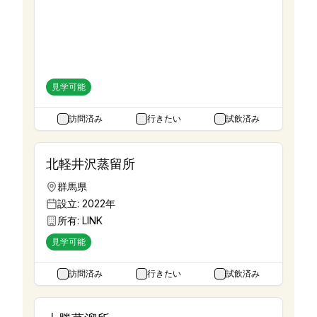
利尻蒸留所
北海道
設立:
2022年
所有:
Kamui Whisky
見学可能
訪問済み
行きたい
試飲済み
北軽井沢蒸留所
群馬県
設立:
2022年
所有:
LINK
見学可能
訪問済み
行きたい
試飲済み