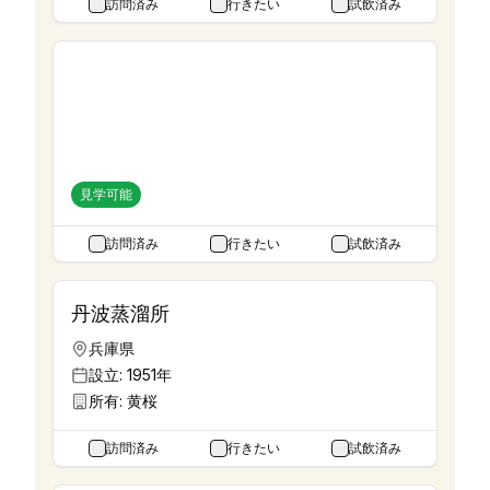
訪問済み
行きたい
試飲済み
丹丘蒸留所
北海道
設立:
2024年
所有:
丹丘蒸留所
見学可能
訪問済み
行きたい
試飲済み
丹波蒸溜所
兵庫県
設立:
1951年
所有:
黄桜
訪問済み
行きたい
試飲済み