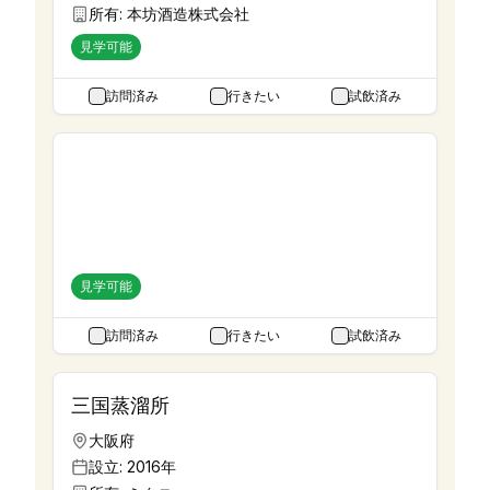
所有:
本坊酒造株式会社
見学可能
訪問済み
行きたい
試飲済み
マルス駒ヶ岳蒸溜所
長野県
設立:
1949年
所有:
本坊酒造
見学可能
訪問済み
行きたい
試飲済み
三国蒸溜所
大阪府
設立:
2016年