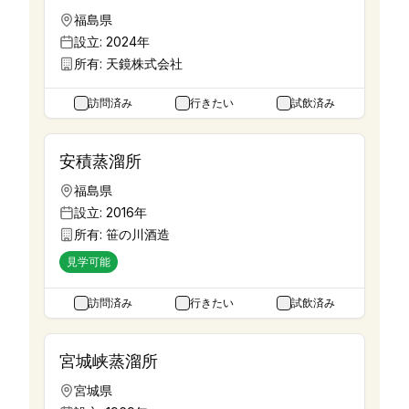
福島県
設立:
2024年
所有:
天鏡株式会社
訪問済み
行きたい
試飲済み
安積蒸溜所
福島県
設立:
2016年
所有:
笹の川酒造
見学可能
訪問済み
行きたい
試飲済み
宮城峡蒸溜所
宮城県