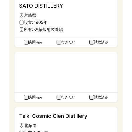
SATO DISTILLERY
宮崎県
設立:
1905年
所有:
佐藤焼酎製造場
訪問済み
行きたい
試飲済み
Stork Valley Distillery
栃木県
設立:
2023年
所有:
安井商店
訪問済み
行きたい
試飲済み
Taiki Cosmic Glen Distillery
北海道