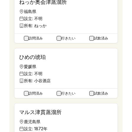
ねっか奥会津蒸溜所
福島県
設立:
不明
所有:
ねっか
訪問済み
行きたい
試飲済み
ひめの琥珀
愛媛県
設立:
不明
所有:
小谷酒店
訪問済み
行きたい
試飲済み
マルス津貫蒸溜所
鹿児島県
設立:
1872年