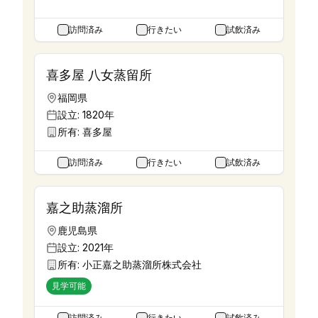
訪問済み
行きたい
試飲済み
喜多屋 八女蒸留所
福岡県
設立:
1820年
所有:
喜多屋
訪問済み
行きたい
試飲済み
嘉之助蒸溜所
鹿児島県
設立:
2021年
所有:
小正嘉之助蒸溜所株式会社
見学可能
訪問済み
行きたい
試飲済み