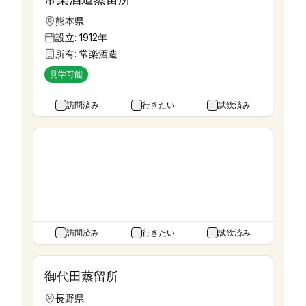
熊本県
設立:
1912年
所有:
常楽酒造
見学可能
訪問済み
行きたい
試飲済み
当別蒸溜所
北海道
設立:
2026年
所有:
Whisky Student
訪問済み
行きたい
試飲済み
御代田蒸留所
長野県