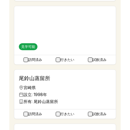
小諸蒸留所
長野県
設立:
2019年
所有:
軽井沢蒸留酒製造
見学可能
訪問済み
行きたい
試飲済み
尾鈴山蒸留所
宮崎県
設立:
1998年
所有:
尾鈴山蒸留所
訪問済み
行きたい
試飲済み