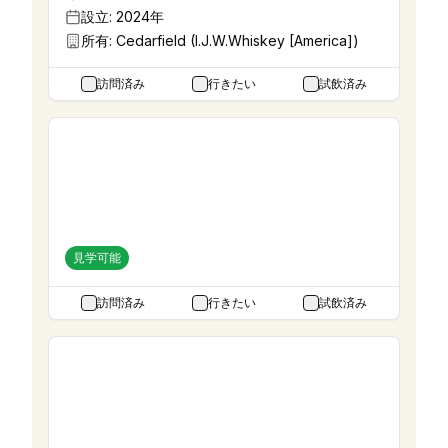
設立:
2024年
所有:
Cedarfield (I.J.W.Whiskey [America])
訪問済み
行きたい
試飲済み
厚岸蒸溜所
北海道
設立:
2016年
所有:
堅展実業
見学可能
訪問済み
行きたい
試飲済み
吉田電材蒸留所
新潟県
設立:
2019年
所有:
吉田電材工業