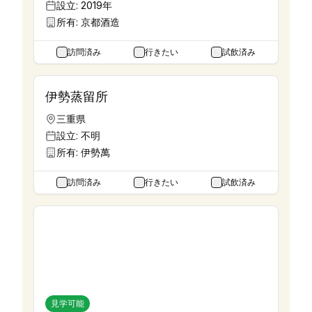
設立:
2019年
所有:
京都酒造
訪問済み
行きたい
試飲済み
伊勢蒸留所
三重県
設立:
不明
所有:
伊勢萬
訪問済み
行きたい
試飲済み
余市蒸溜所
北海道
設立:
1934年
所有:
ニッカウヰスキー
見学可能