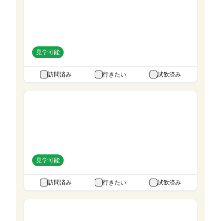
福岡県
設立:
1922年
所有:
篠崎
見学可能
訪問済み
行きたい
試飲済み
日光街道 小山蒸溜所
栃木県
設立:
2022年
所有:
西堀酒造
見学可能
訪問済み
行きたい
試飲済み
月光川蒸留所