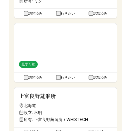
所有:
ミクニ
訪問済み
行きたい
試飲済み
三郎丸蒸留所
富山県
設立:
1918年
所有:
若鶴酒造
見学可能
訪問済み
行きたい
試飲済み
上富良野蒸溜所
北海道
設立:
不明
所有:
上富良野蒸留所 / WHISTECH