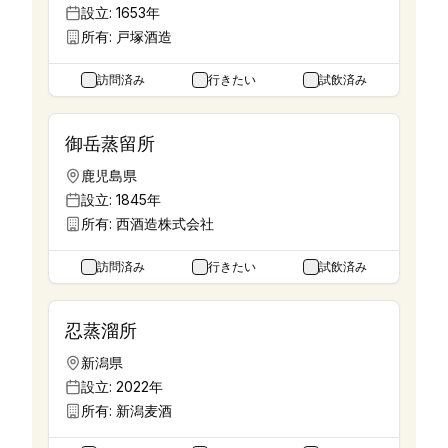
設立:
1653年
所有:
戸塚酒造
訪問済み
行きたい
試飲済み
御岳蒸留所
鹿児島県
設立:
1845年
所有:
西酒造株式会社
訪問済み
行きたい
試飲済み
忍蒸溜所
新潟県
設立:
2022年
所有:
新潟麦酒