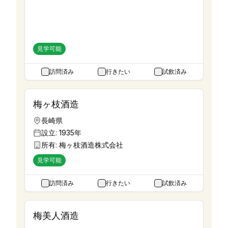
山形県
設立:
2023年
所有:
月光川蒸留所
見学可能
訪問済み
行きたい
試飲済み
梅ヶ枝酒造
長崎県
設立:
1935年
所有:
梅ヶ枝酒造株式会社
見学可能
訪問済み
行きたい
試飲済み
梅美人酒造