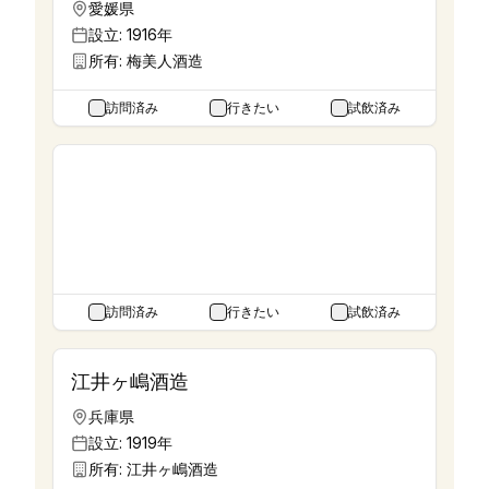
愛媛県
設立:
1916年
所有:
梅美人酒造
訪問済み
行きたい
試飲済み
横川蒸溜所
鹿児島県
設立:
2000年
所有:
アットスター
訪問済み
行きたい
試飲済み
江井ヶ嶋酒造
兵庫県
設立:
1919年
所有:
江井ヶ嶋酒造