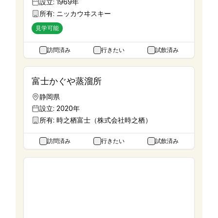
設立:
1969年
所有:
ニッカウヰスキー
見学可能
訪問済み
行きたい
試飲済み
富士かぐや蒸溜所
静岡県
設立:
2020年
所有:
時之栖富士（株式会社時之栖）
訪問済み
行きたい
試飲済み
富士北麓蒸留所
山梨県
設立:
1700年
所有:
井出醸造店