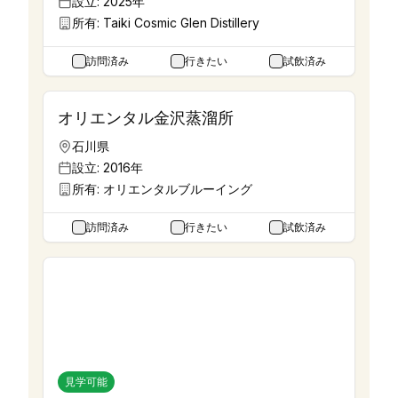
設立:
2025年
所有:
Taiki Cosmic Glen Distillery
訪問済み
行きたい
試飲済み
オリエンタル金沢蒸溜所
石川県
設立:
2016年
所有:
オリエンタルブルーイング
訪問済み
行きたい
試飲済み
ガイアフロー静岡蒸溜所
静岡県
設立:
2014年
所有:
ガイアフローディスティリング
見学可能