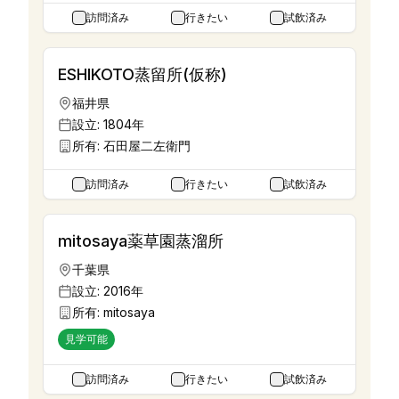
訪問済み
行きたい
試飲済み
ESHIKOTO蒸留所(仮称)
福井県
設立:
1804年
所有:
石田屋二左衛門
訪問済み
行きたい
試飲済み
mitosaya薬草園蒸溜所
千葉県
設立:
2016年
所有:
mitosaya
見学可能
訪問済み
行きたい
試飲済み