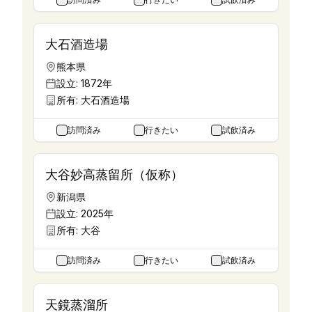
大石酒造場
熊本県
設立:
1872年
所有:
大石酒造場
訪問済み
行きたい
試飲済み
大谷妙高蒸留所（仮称）
新潟県
設立:
2025年
所有:
大谷
訪問済み
行きたい
試飲済み
天鏡蒸溜所