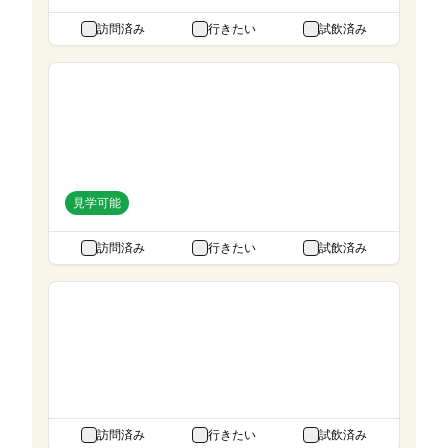
訪問済み
行きたい
試飲済み
富士御殿場蒸溜所
静岡県
設立:
1972年
所有:
キリンディスティラリー
見学可能
訪問済み
行きたい
試飲済み
富嶽蒸溜所
山梨県
設立:
2021年
所有:
SASAKAWA WHISKY
訪問済み
行きたい
試飲済み