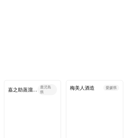
鹿児島
梅美人酒造
愛媛県
嘉之助蒸溜所
県