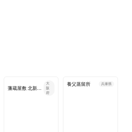
大
養父蒸留所
兵庫県
藩蔵屋敷 北新地CO・LABO
阪
府