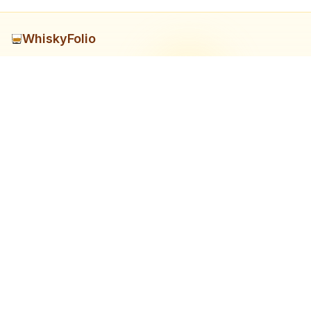
WhiskyFolio
日本のウイスキー蒸留所に関する情報を集めたサイトです。 ウイ
スキー愛好家のためのコミュニティを目指しています。
サイトマップ
ホーム
蒸留所リスト
ニュース
情報提供
お問い合わせ
当サイトに関するお問い合わせやフィードバックは以下のリンク
からお願いします。
お問い合わせフォーム